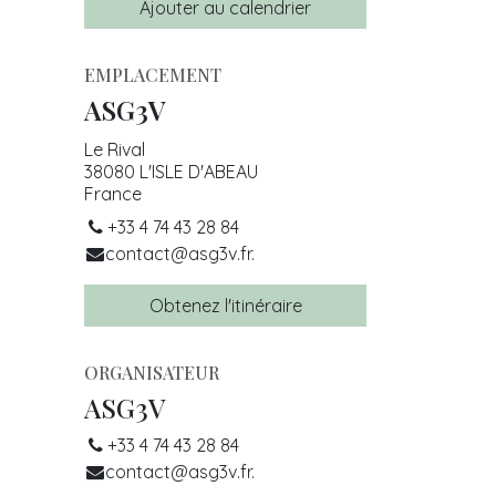
Ajouter au calendrier
EMPLACEMENT
ASG3V
Le Rival
38080 L'ISLE D'ABEAU
France
+33 4 74 43 28 84
contact@asg3v.fr.
Obtenez l'itinéraire
ORGANISATEUR
ASG3V
+33 4 74 43 28 84
contact@asg3v.fr.