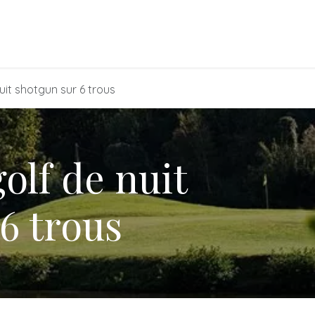
alendrier et inscriptions
Assocaddy ASG3V
3V Academy
uit shotgun sur 6 trous
olf de nuit
6 trous