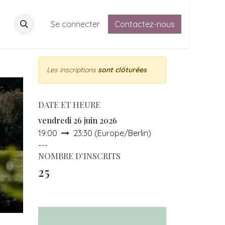
Adhésion
Se connecter
Contactez-nous
Contactez-nous
Forum des adhérents
Règl
Les inscriptions
sont clôturées
DATE ET HEURE
vendredi 26 juin 2026
19:00
23:30
(
Europe/Berlin
)
---
NOMBRE D'INSCRITS
25