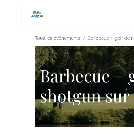
Se rendre au contenu
Page d'accueil
Equipes & Perf.
C
Tous les événements
Barbecue + golf de n
Barbecue + g
shotgun sur 