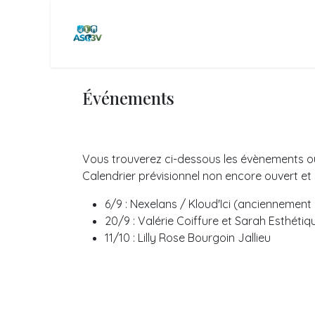
Se rendre au contenu
Page d'accueil
Equipes & Perf.
C
Événements
Vous trouverez ci-dessous les évènements ouve
Calendrier prévisionnel non encore ouvert et
6/9 : Nexelans / Kloud'Ici (anciennement 
20/9 : Valérie Coiffure et Sarah Esthétiq
11/10 : Lilly Rose Bourgoin Jallieu