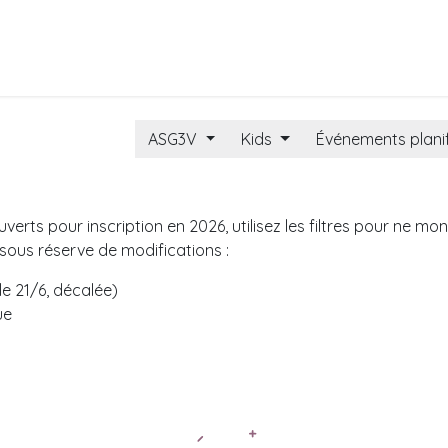
alendrier et inscriptions
Assocaddy ASG3V
3V Academy
ASG3V
Kids
Événements plani
rts pour inscription en 2026, utilisez les filtres pour ne mon
 sous réserve de modifications :
le 21/6, décalée)
ue