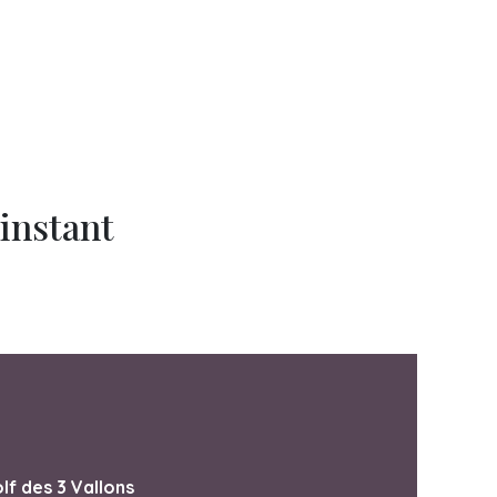
'instant
lf des 3 Vallons