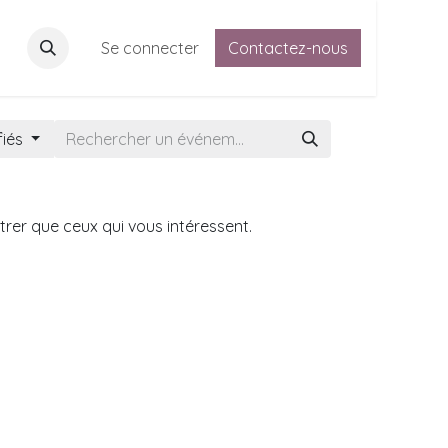
Adhésion
Se connecter
Contactez-nous
Contactez-nous
Forum des adhérents
Règl
fiés
trer que ceux qui vous intéressent.