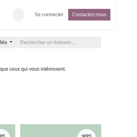
my
Adhésion
Se connecter
Contactez-nous
Contactez-nous
Forum des adhérents
fiés
trer que ceux qui vous intéressent.
PT.
SEPT.