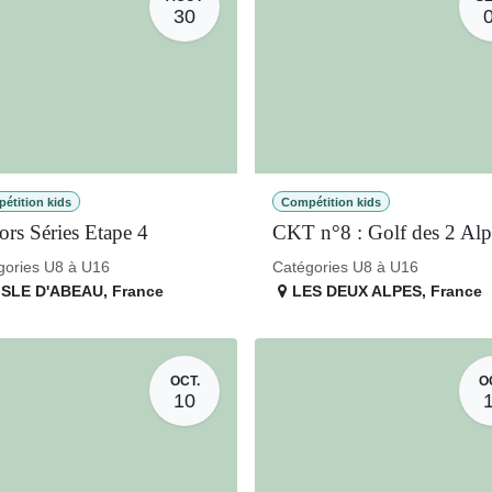
30
étition kids
Compétition kids
iors Séries Etape 4
CKT n°8 : Golf des 2 Al
gories U8 à U16
Catégories U8 à U16
ISLE D'ABEAU
,
France
LES DEUX ALPES
,
France
OCT.
O
10