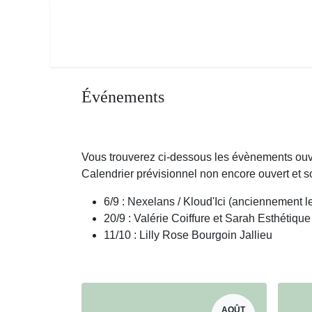
Se rendre au contenu
Page d'accueil
Equipes & Perf.
Événements
Vous trouverez ci-dessous les évènements ouve
Calendrier prévisionnel non encore ouvert et
6/9 : Nexelans / Kloud'Ici (anciennement 
20/9 : Valérie Coiffure et Sarah Esthétiq
11/10 : Lilly Rose Bourgoin Jallieu
AOÛT