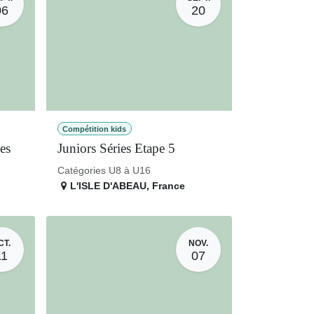
06
20
Compétition kids
pes
Juniors Séries Etape 5
Catégories U8 à U16
L'ISLE D'ABEAU
,
France
CT.
NOV.
11
07