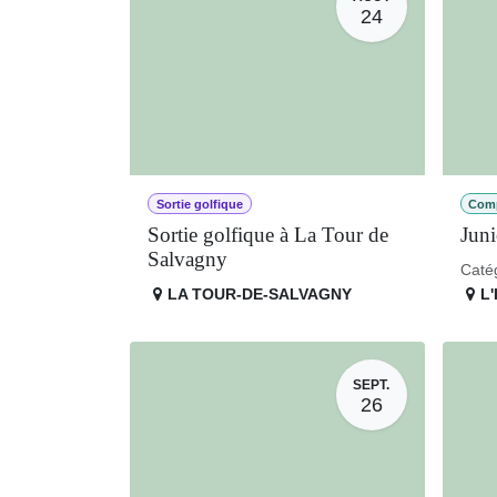
24
Sortie golfique
Comp
Sortie golfique à La Tour
Jun
de Salvagny
Caté
LA TOUR-DE-SALVAGNY
L'
SEPT.
26