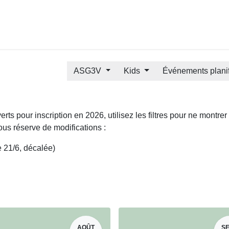
Calendrier et inscriptions
Assocaddy ASG3V
3V Acade
ASG3V
Kids
Événements plani
rts pour inscription en 2026, utilisez les filtres pour ne mon
 sous réserve de modifications :
le 21/6, décalée)
ue
AOÛT
SE