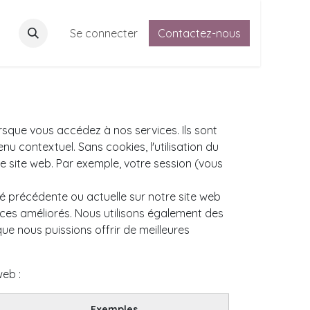
Adhésion
Se connecter
Contactez-nous
Contactez-nous
Forum des adhérents
Règl
sque vous accédez à nos services. Ils sont
u contextuel. Sans cookies, l'utilisation du
re site web. Par exemple, votre session (vous
é précédente ou actuelle sur notre site web
ices améliorés. Nous utilisons également des
que nous puissions offrir de meilleures
web :
Exemples