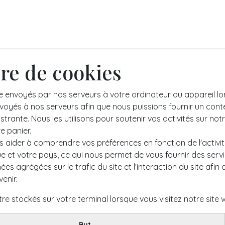
alendrier et inscriptions
Assocaddy ASG3V
3V Academy
ère de cookies
 envoyés par nos serveurs à votre ordinateur ou appareil lor
oyés à nos serveurs afin que nous puissions fournir un conten
rante. Nous les utilisons pour soutenir vos activités sur not
e panier.
s aider à comprendre vos préférences en fonction de l'activit
ue et votre pays, ce qui nous permet de vous fournir des serv
 agrégées sur le trafic du site et l'interaction du site afin 
venir.
re stockés sur votre terminal lorsque vous visitez notre site 
But