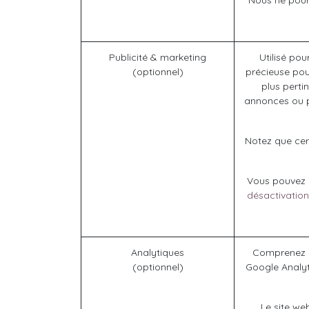
Nous ne pourr
Publicité & marketing
Utilisé pou
(optionnel)
précieuse pour
plus perti
annonces ou p
Notez que cert
Vous pouvez re
désactivation
Analytiques
Comprenez c
(optionnel)
Google Analyt
Le site we