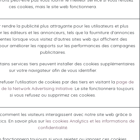
ons peut-être pas vous fournir le meilleur service si vous refusez
ces cookies, mais le site web fonctionnera.
r rendre la publicité plus attrayante pour les utilisateurs et plus
 les éditeurs et les annonceurs, tels que la fourniture d'annonces
nentes lorsque vous visitez d'autres sites web qui affichent des
our améliorer les rapports sur les performances des campagnes
publicitaires.
ains services tiers peuvent installer des cookies supplémentaires
sur votre navigateur afin de vous identifier.
fuser l’utilisation de cookies par des tiers en visitant la
page de
 de la Network Advertising Initiative
. Le site fonctionnera toujours
si vous refusez ou supprimez ces cookies.
omment les visiteurs interagissent avec notre site web grâce à
ics. En savoir plus sur
les cookies Analytics et les informations de
confidentialité.
b fonctionnera toujours si vous rejetez ou ignorez ces cookies.