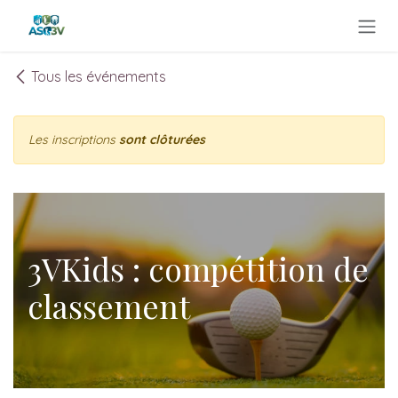
Se rendre au contenu
Tous les événements
Les inscriptions
sont clôturées
3VKids : compétition de
classement