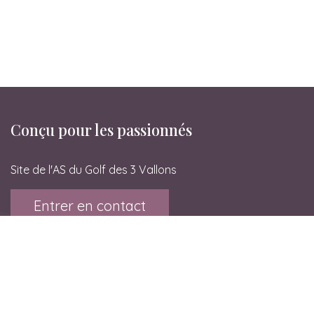
Conçu pour les passionnés
Site de l'AS du Golf des 3 Vallons
Entrer en contact
Golf des 3 Vallons
Le Rival
38080 L'Isle d'Abeau