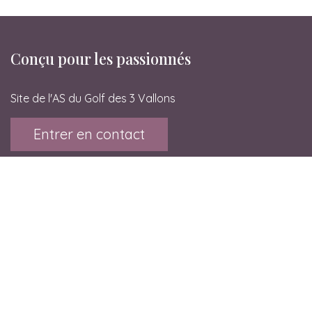
Conçu pour les passionnés
Site de l'AS du Golf des 3 Vallons
Entrer en contact
Golf des 3 Vallons
Le Rival
38080 L'Isle d'Abeau
contact@asg3v.fr