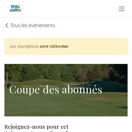
Se rendre au contenu
Tous les événements
Les inscriptions
sont clôturées
Coupe des abonnés
Rejoignez-nous pour cet