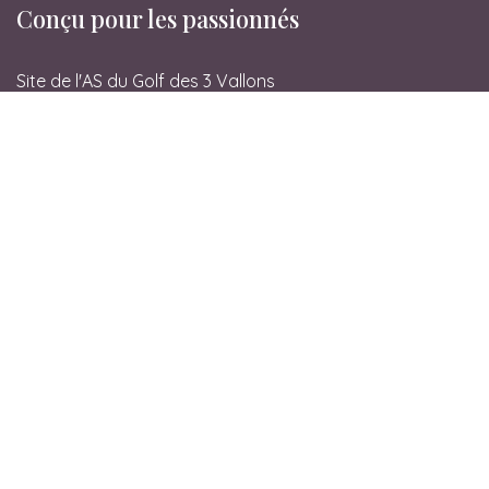
Conçu pour les passionnés
Site de l'AS du Golf des 3 Vallons
Entrer en contact
Golf des 3 Vallons
Le Rival
38080 L'Isle d'Abeau
contact@asg3v.fr