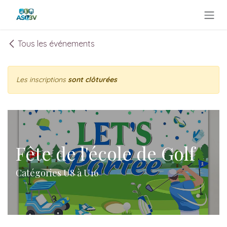
Se rendre au contenu
Tous les événements
Les inscriptions
sont clôturées
Fête de l'école de Golf
Catégories U8 à U16