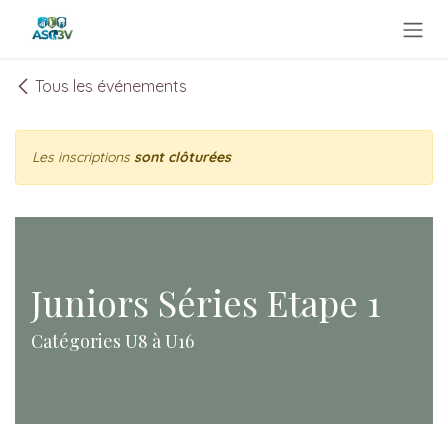
Se rendre au contenu
Tous les événements
Les inscriptions
sont clôturées
Juniors Séries Etape 1
Catégories U8 à U16