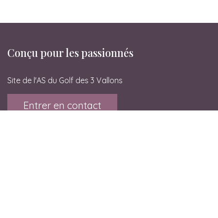
Conçu pour les passionnés
Site de l'AS du Golf des 3 Vallons
Entrer en contact
Golf des 3 Vallons
Le Rival
38080 L'Isle d'Abeau
contact@asg3v.fr